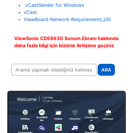
vCastSender for Windows
vCast
ViewBoard-Network-Requirements_UG
ViewSonic CDE8630 Sunum Ekranı hakkında
daha fazla bilgi için bizimle iletişime geçiniz
ARA