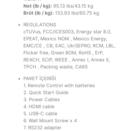
Net (lb / kg):
95.13 lbs/43.15 kg
Brüt (lb / kg):
133.93 lbs/60.75 kg
REGULATIONS
cTUVus, FCC/ICES003, Energy star 8.0,
EPEAT, Mexico NOM , Mexico Energy,
EMC/CE , CB, EAC, UkrSEPRO, RCM, LBL,
Flicker free, Green BOM, RoHS , ErP,
REACH, SCIP, WEEE , Annex I, Annex II,
TPCH , Packing waste, CA65
PAKET İÇERİĞİ
1. Remote Control with batteries
2. Quick Start Guide
3. Power Cables
4. HDMI cable
5. USB-C cable
6. Wall Mount Screw x 4
7. RS232 adapter