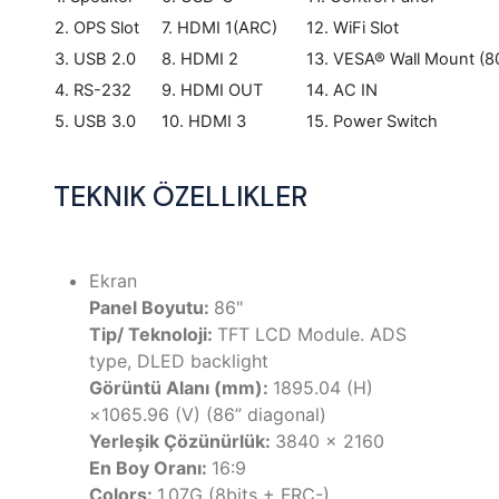
2. OPS Slot
7. HDMI 1(ARC)
12. WiFi Slot
3. USB 2.0
8. HDMI 2
13. VESA® Wall Mount 
4. RS-232
9. HDMI OUT
14. AC IN
5. USB 3.0
10. HDMI 3
15. Power Switch
TEKNIK ÖZELLIKLER
Ekran
Panel Boyutu:
86"
Tip/ Teknoloji:
TFT LCD Module. ADS
type, DLED backlight
Görüntü Alanı (mm):
1895.04 (H)
×1065.96 (V) (86” diagonal)
Yerleşik Çözünürlük:
3840 x 2160
En Boy Oranı:
16:9
Colors:
1.07G (8bits + FRC-)