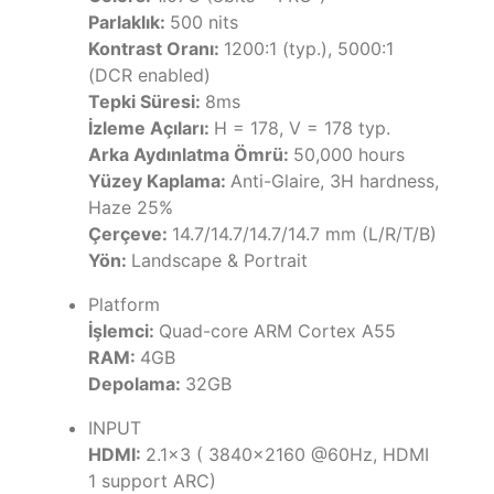
Parlaklık:
500 nits
Kontrast Oranı:
1200:1 (typ.), 5000:1
(DCR enabled)
Tepki Süresi:
8ms
İzleme Açıları:
H = 178, V = 178 typ.
Arka Aydınlatma Ömrü:
50,000 hours
Yüzey Kaplama:
Anti-Glaire, 3H hardness,
Haze 25%
Çerçeve:
14.7/14.7/14.7/14.7 mm (L/R/T/B)
Yön:
Landscape & Portrait
Platform
İşlemci:
Quad-core ARM Cortex A55
RAM:
4GB
Depolama:
32GB
INPUT
HDMI:
2.1x3 ( 3840x2160 @60Hz, HDMI
1 support ARC)