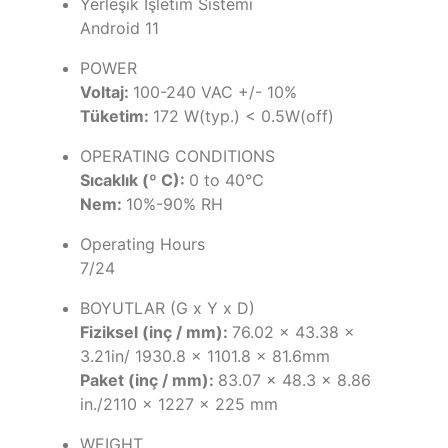
Yerleşik İşletim Sistemi
Android 11
POWER
Voltaj:
100-240 VAC +/- 10%
Tüketim:
172 W(typ.) < 0.5W(off)
OPERATING CONDITIONS
Sıcaklık (º C):
0 to 40℃
Nem:
10%-90% RH
Operating Hours
7/24
BOYUTLAR (G x Y x D)
Fiziksel (inç / mm):
76.02 x 43.38 x
3.21in/ 1930.8 x 1101.8 x 81.6mm
Paket (inç / mm):
83.07 x 48.3 x 8.86
in./2110 x 1227 x 225 mm
WEIGHT