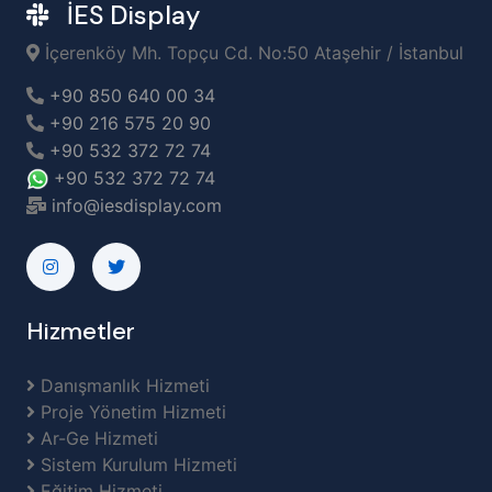
İES Display
İçerenköy Mh. Topçu Cd. No:50 Ataşehir / İstanbul
+90 850 640 00 34
+90 216 575 20 90
+90 532 372 72 74
+90 532 372 72 74
info@iesdisplay.com
Hizmetler
Danışmanlık Hizmeti
Proje Yönetim Hizmeti
Ar-Ge Hizmeti
Sistem Kurulum Hizmeti
Eğitim Hizmeti