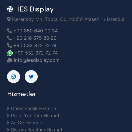
İES Display
İçerenköy Mh. Topçu Cd. No:50 Ataşehir / İstanbul
+90 850 640 00 34
+90 216 575 20 90
+90 532 372 72 74
+90 532 372 72 74
info@iesdisplay.com
Hizmetler
Danışmanlık Hizmeti
Proje Yönetim Hizmeti
Ar-Ge Hizmeti
Sistem Kurulum Hizmeti