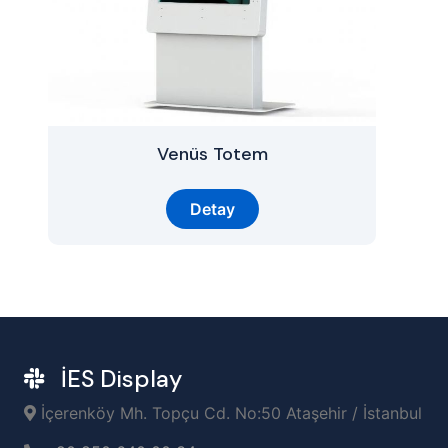
Venüs Totem
Detay
İES Display
İçerenköy Mh. Topçu Cd. No:50 Ataşehir / İstanbul