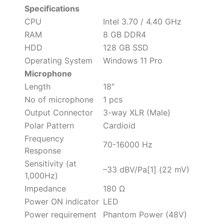
Specifications
CPU
Intel 3.70 / 4.40 GHz
RAM
8 GB DDR4
HDD
128 GB SSD
Operating System
Windows 11 Pro
Microphone
Length
18″
No of microphone
1 pcs
Output Connector
3-way XLR (Male)
Polar Pattern
Cardioid
Frequency
70-16000 Hz
Response
Sensitivity (at
–33 dBV/Pa[1] (22 mV)
1,000Hz)
Impedance
180 Ω
Power ON indicator
LED
Power requirement
Phantom Power (48V)