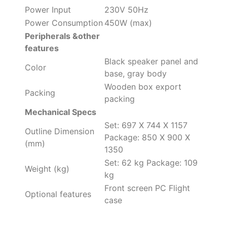
Power Input
230V 50Hz
Power Consumption
450W (max)
Peripherals &other
features
Black speaker panel and
Color
base, gray body
Wooden box export
Packing
packing
Mechanical Specs
Set: 697 X 744 X 1157
Outline Dimension
Package: 850 X 900 X
(mm)
1350
Set: 62 kg Package: 109
Weight (kg)
kg
Front screen PC Flight
Optional features
case