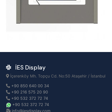
İES Display
İçerenköy Mh. Topçu Cd. No:50 Ataşehir / İstanbul
+90 850 640 00 34
+90 216 575 20 90
+90 532 372 72 74
+90 532 372 72 74
info@iesdisplay.com