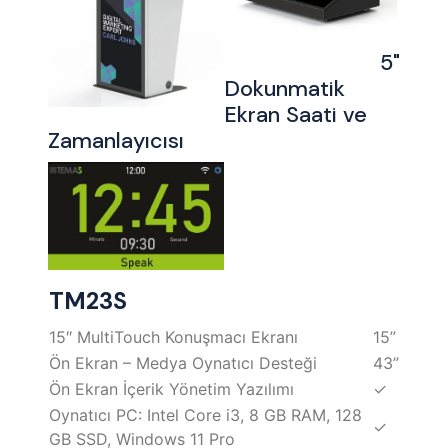
5"
Dokunmatik
Ekran Saati ve
Zamanlayıcısı
TM23S
15″ MultiTouch Konuşmacı Ekranı
15”
Ön Ekran – Medya Oynatıcı Desteği
43”
Ön Ekran İçerik Yönetim Yazılımı
✓
Oynatıcı PC: Intel Core i3, 8 GB RAM, 128
✓
GB SSD, Windows 11 Pro