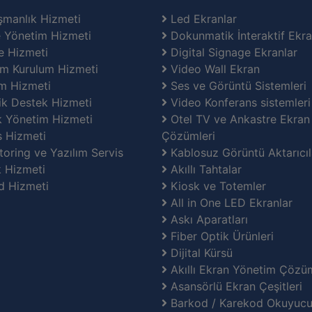
manlık Hizmeti
Led Ekranlar
 Yönetim Hizmeti
Dokunmatik İnteraktif Ekra
e Hizmeti
Digital Signage Ekranlar
m Kurulum Hizmeti
Video Wall Ekran
m Hizmeti
Ses ve Görüntü Sistemleri
k Destek Hizmeti
Video Konferans sistemleri
k Yönetim Hizmeti
Otel TV ve Ankastre Ekran
 Hizmeti
Çözümleri
oring ve Yazılım Servis
Kablosuz Görüntü Aktarıcıl
 Hizmeti
Akıllı Tahtalar
d Hizmeti
Kiosk ve Totemler
All in One LED Ekranlar
Askı Aparatları
Fiber Optik Ürünleri
Dijital Kürsü
Akıllı Ekran Yönetim Çözüm
Asansörlü Ekran Çeşitleri
Barkod / Karekod Okuyuc