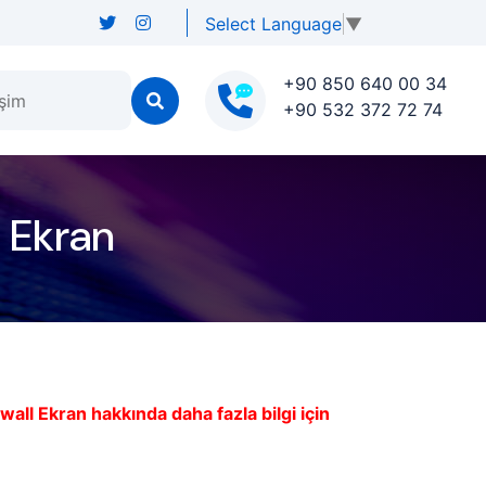
Select Language
▼
+90 850 640 00 34
işim
+90 532 372 72 74
 Ekran
l Ekran hakkında daha fazla bilgi için