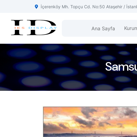
İçerenköy Mh. Topçu Cd. No:50 Ataşehir / İstan
Kuru
Ana Sayfa
Samsu