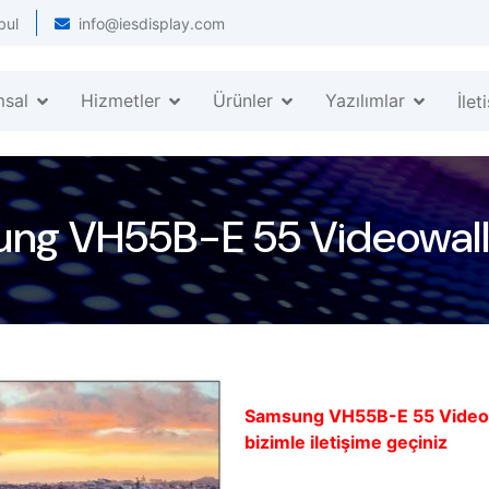
bul
info@iesdisplay.com
msal
Hizmetler
Ürünler
Yazılımlar
İlet
ng VH55B-E 55 Videowall
Samsung VH55B-E 55 Videowal
bizimle iletişime geçiniz