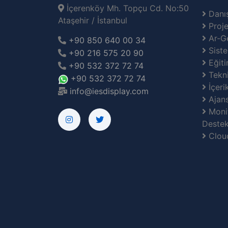
İçerenköy Mh. Topçu Cd. No:50
Danış
Ataşehir / İstanbul
Proje
Ar-G
+90 850 640 00 34
Siste
+90 216 575 20 90
Eğiti
+90 532 372 72 74
Tekni
+90 532 372 72 74
İçeri
info@iesdisplay.com
Ajans
Monit
Destek
Clou