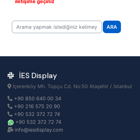
iletişime geçiniz
ARA
İES Display
İçerenköy Mh. Topçu Cd. No:50 Ataşehir / İstanbul
+90 850 640 00 34
+90 216 575 20 90
+90 532 372 72 74
+90 532 372 72 74
info@iesdisplay.com