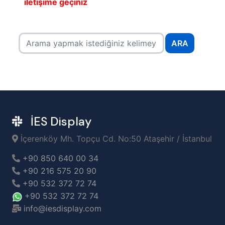
iletişime geçiniz
ARA
İES Display
İçerenköy Mh. Topçu Cd. No:50 Ataşehir / İstanbul
+90 850 640 00 34
+90 216 575 20 90
+90 532 372 72 74
+90 532 372 72 74
info@iesdisplay.com