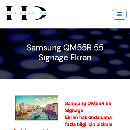
Samsung QM55R 55
Signage Ekran
Samsung QM55R 55
Signage
Ekran hakkında daha
fazla bilgi için bizimle