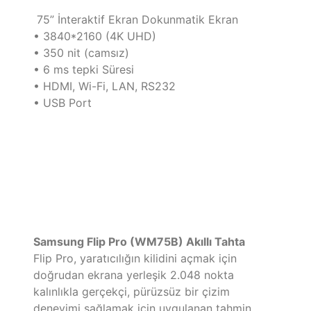
75” İnteraktif Ekran Dokunmatik Ekran
• 3840*2160 (4K UHD)
• 350 nit (camsız)
• 6 ms tepki Süresi
• HDMI, Wi-Fi, LAN, RS232
• USB Port
Samsung Flip Pro (WM75B) Akıllı Tahta
Flip Pro, yaratıcılığın kilidini açmak için
doğrudan ekrana yerleşik 2.048 nokta
kalınlıkla gerçekçi, pürüzsüz bir çizim
deneyimi sağlamak için uygulanan tahmin