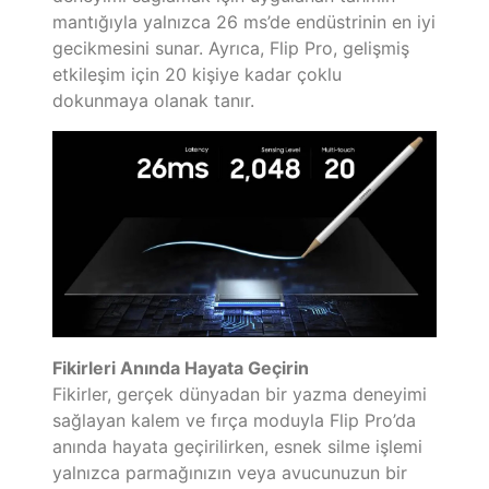
mantığıyla yalnızca 26 ms’de endüstrinin en iyi
gecikmesini sunar. Ayrıca, Flip Pro, gelişmiş
etkileşim için 20 kişiye kadar çoklu
dokunmaya olanak tanır.
Fikirleri Anında Hayata Geçirin
Fikirler, gerçek dünyadan bir yazma deneyimi
sağlayan kalem ve fırça moduyla Flip Pro’da
anında hayata geçirilirken, esnek silme işlemi
yalnızca parmağınızın veya avucunuzun bir