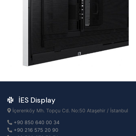
İES Display
İçerenköy Mh. Topçu Cd. No:50 Ataşehir / İstanbul
+90 850 640 00 34
+90 216 575 20 90