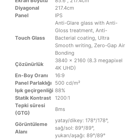
Ekran Boyutu
85.6", 217.4cm
Diyagonal
217.4cm
Panel
IPS
Anti-Glare glass with Anti-
Gloss treatment, Anti-
Touch Glass
Bacterial coating, Ultra
Smooth writing, Zero-Gap Air
Bonding
3840 x 2160 (8.3 megapixel
Çözünürlük
4K UHD)
En-Boy Oranı
16:9
Panel Parlaklığı
500 cd/m²
Işık geçirgenliği
88%
Statik Kontrast
1200:1
Tepki süresi
8ms
(GTG)
yatay/dikey: 178°/178°,
Görüntüleme
sağ/sol: 89°/89°,
Alanı
yukarı/aşağı: 89°/89°