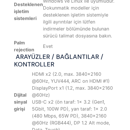
Windows ve Linux ile uyumludur.
Desteklenen
Dokunmatik modeller için
işletim
desteklenen işletim sistemiyle
sistemleri
ilgili ayrıntılar için lütfen
indirmeler bölümünde bulunan
sürücü talimat dosyasına bakın.
Palm
Evet
rejection
ARAYÜZLER / BAĞLANTILAR /
KONTROLLER
HDMI x2 (2.0, max. 3840x2160
@60Hz, YUV444, ARC on HDMI #1)
DisplayPort x1 (1.2, max. 3840x2160
Dijital
@60Hz)
sinyal
USB-C x2 (ön taraf: 1x 3.2 (Gen1,
girişi
5Gbit, 100W PD), yan taraf: 1x 2.0
(480 Mbps, 65W PD), 3840x2160
@60Hz (RGB444), DP 1.2 Alt mode,
Data, Touch)