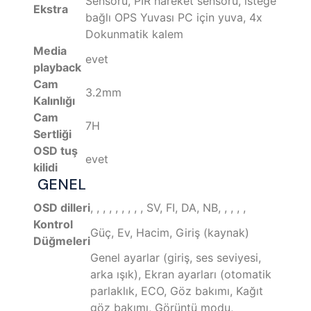
Sensörü, PIR hareket sensörü, isteğe
Ekstra
bağlı OPS Yuvası PC için yuva, 4x
Dokunmatik kalem
Media
evet
playback
Cam
3.2mm
Kalınlığı
Cam
7H
Sertliği
OSD tuş
evet
kilidi
GENEL
OSD dilleri
, , , , , , , , , SV, FI, DA, NB, , , , ,
Kontrol
Güç, Ev, Hacim, Giriş (kaynak)
Düğmeleri
Genel ayarlar (giriş, ses seviyesi,
arka ışık), Ekran ayarları (otomatik
parlaklık, ECO, Göz bakımı, Kağıt
göz bakımı, Görüntü modu,