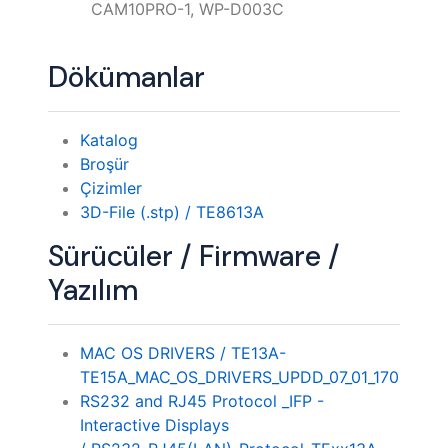
CAM10PRO-1, WP-D003C
Dökümanlar
Katalog
Broşür
Çizimler
3D-File (.stp) / TE8613A
Sürücüler / Firmware /
Yazılım
MAC OS DRIVERS / TE13A-
TE15A_MAC_OS_DRIVERS_UPDD_07_01_170
RS232 and RJ45 Protocol _IFP -
Interactive Displays