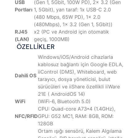
USB
(Gen 1, 5Gbit, 100W PD), 2x 3.2 (Gen
Portları
1, 5Gbit), yan taraf: 1x USB-C 2.0
(480 Mbps, 65W PD), 1x 2.0
(480Mbps), 1x 3.2 (Gen 1, 5Gbit))
RJ45
x2 (PC ve Android için otomatik
(LAN)
geçiş, 1000MB)
ÖZELLİKLER
Windows/iOS/Android cihazlarla
kablosuz bağlantı için Google EDLA,
iiControl (DMS), Whiteboard, web
Dahili OS
tarayıcı, dosya yöneticisi, bulut
sürücüleri ve iiShare özellikli iiWare
21E ( AndroidOS 14)
WiFi
(WiFi-6, Bluetooth 5.0)
CPU: Quad-core A73*4 (1.4GHz),
NFC/RFID
GPU: G52 MC1, RAM: 8GB, ROM:
128GB
Ortam ışığı sensörü, Kalem Algılama