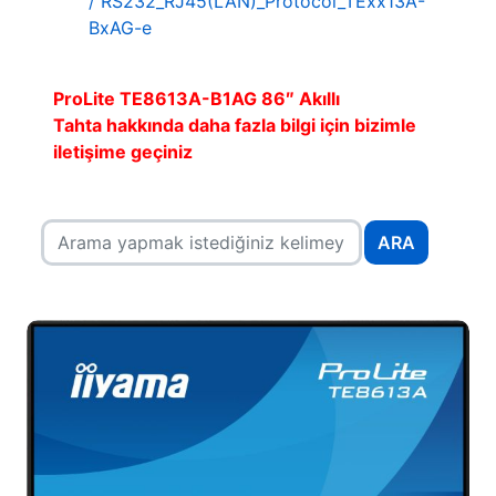
/ RS232_RJ45(LAN)_Protocol_TExx13A-
BxAG-e
ProLite TE8613A-B1AG 86″ Akıllı
Tahta hakkında daha fazla bilgi için bizimle
iletişime geçiniz
ARA