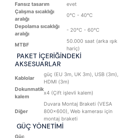
Fansız tasarım
evet
Çalışma sıcaklığı
0°C - 40°C
aralığı
Depolama sıcaklığı
- 20°C - 60°C
aralığı
50.000 saat (arka ışık
MTBF
hariç)
PAKET İÇERİĞİNDEKİ
AKSESUARLAR
güç (EU 3m, UK 3m), USB (3m),
Kablolar
HDMI (3m)
Dokunmatik
x4 (Çift işlevli kalem)
kalem
Duvara Montaj Braketi (VESA
Diğer
800x600), Web kamerası için
montaj braketi
GÜÇ YÖNETİMİ
Güç