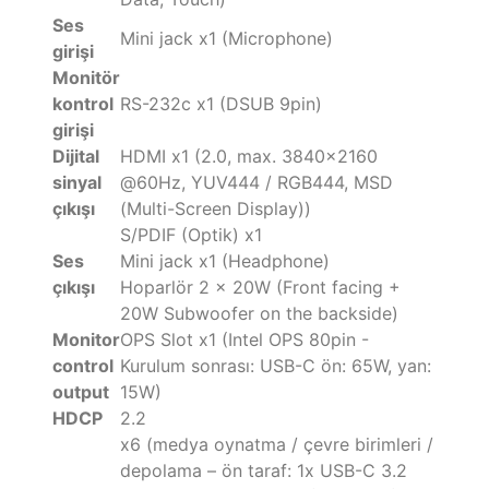
Ses
Mini jack x1 (Microphone)
girişi
Monitör
kontrol
RS-232c x1 (DSUB 9pin)
girişi
Dijital
HDMI x1 (2.0, max. 3840x2160
sinyal
@60Hz, YUV444 / RGB444, MSD
çıkışı
(Multi-Screen Display))
S/PDIF (Optik) x1
Ses
Mini jack x1 (Headphone)
çıkışı
Hoparlör 2 x 20W (Front facing +
20W Subwoofer on the backside)
Monitor
OPS Slot x1 (Intel OPS 80pin -
control
Kurulum sonrası: USB-C ön: 65W, yan:
output
15W)
HDCP
2.2
x6 (medya oynatma / çevre birimleri /
depolama – ön taraf: 1x USB-C 3.2