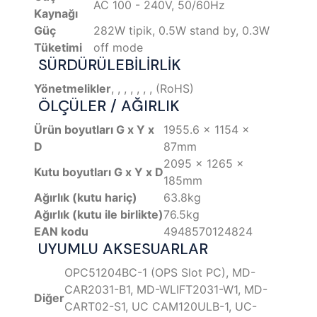
AC 100 - 240V, 50/60Hz
Kaynağı
Güç
282W tipik, 0.5W stand by, 0.3W
Tüketimi
off mode
SÜRDÜRÜLEBİLİRLİK
Yönetmelikler
, , , , , , , (RoHS)
ÖLÇÜLER / AĞIRLIK
Ürün boyutları G x Y x
1955.6 x 1154 x
D
87mm
2095 x 1265 x
Kutu boyutları G x Y x D
185mm
Ağırlık (kutu hariç)
63.8kg
Ağırlık (kutu ile birlikte)
76.5kg
EAN kodu
4948570124824
UYUMLU AKSESUARLAR
OPC51204BC-1 (OPS Slot PC), MD-
CAR2031-B1, MD-WLIFT2031-W1, MD-
Diğer
CART02-S1, UC CAM120ULB-1, UC-