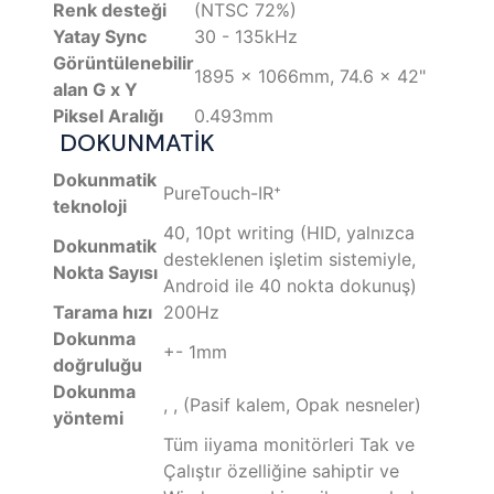
Renk desteği
(NTSC 72%)
Yatay Sync
30 - 135kHz
Görüntülenebilir
1895 x 1066mm, 74.6 x 42"
alan G x Y
Piksel Aralığı
0.493mm
DOKUNMATİK
Dokunmatik
PureTouch-IR⁺
teknoloji
40, 10pt writing (HID, yalnızca
Dokunmatik
desteklenen işletim sistemiyle,
Nokta Sayısı
Android ile 40 nokta dokunuş)
Tarama hızı
200Hz
Dokunma
+- 1mm
doğruluğu
Dokunma
, , (Pasif kalem, Opak nesneler)
yöntemi
Tüm iiyama monitörleri Tak ve
Çalıştır özelliğine sahiptir ve