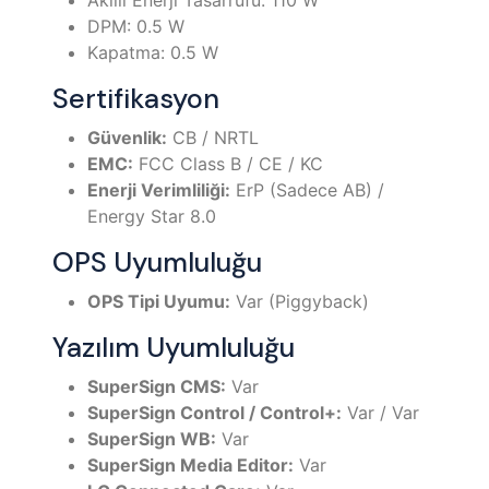
Akıllı Enerji Tasarrufu: 110 W
DPM: 0.5 W
Kapatma: 0.5 W
Sertifikasyon
Güvenlik:
CB / NRTL
EMC:
FCC Class B / CE / KC
Enerji Verimliliği:
ErP (Sadece AB) /
Energy Star 8.0
OPS Uyumluluğu
OPS Tipi Uyumu:
Var (Piggyback)
Yazılım Uyumluluğu
SuperSign CMS:
Var
SuperSign Control / Control+:
Var / Var
SuperSign WB:
Var
SuperSign Media Editor:
Var