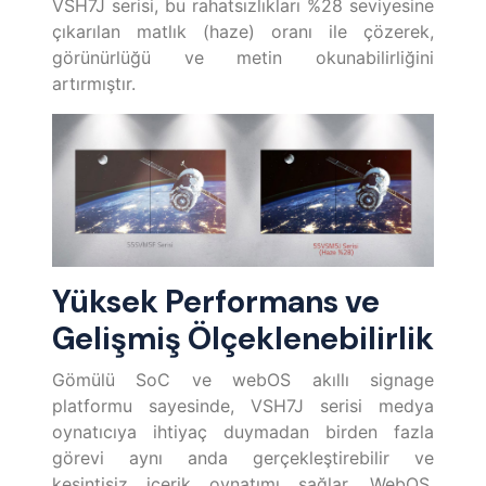
VSH7J serisi, bu rahatsızlıkları %28 seviyesine
çıkarılan matlık (haze) oranı ile çözerek,
görünürlüğü ve metin okunabilirliğini
artırmıştır.
Yüksek Performans ve
Gelişmiş Ölçeklenebilirlik
Gömülü SoC ve webOS akıllı signage
platformu sayesinde, VSH7J serisi medya
oynatıcıya ihtiyaç duymadan birden fazla
görevi aynı anda gerçekleştirebilir ve
kesintisiz içerik oynatımı sağlar. WebOS,