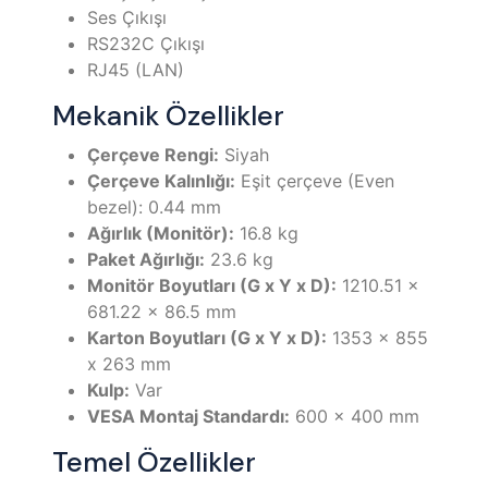
Ses Çıkışı
RS232C Çıkışı
RJ45 (LAN)
Mekanik Özellikler
Çerçeve Rengi:
Siyah
Çerçeve Kalınlığı:
Eşit çerçeve (Even
bezel): 0.44 mm
Ağırlık (Monitör):
16.8 kg
Paket Ağırlığı:
23.6 kg
Monitör Boyutları (G x Y x D):
1210.51 x
681.22 x 86.5 mm
Karton Boyutları (G x Y x D):
1353 x 855
x 263 mm
Kulp:
Var
VESA Montaj Standardı:
600 x 400 mm
Temel Özellikler