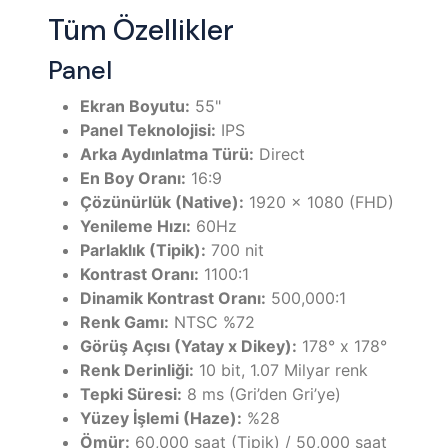
Tüm Özellikler
Panel
Ekran Boyutu:
55"
Panel Teknolojisi:
IPS
Arka Aydınlatma Türü:
Direct
En Boy Oranı:
16:9
Çözünürlük (Native):
1920 x 1080 (FHD)
Yenileme Hızı:
60Hz
Parlaklık (Tipik):
700 nit
Kontrast Oranı:
1100:1
Dinamik Kontrast Oranı:
500,000:1
Renk Gamı:
NTSC %72
Görüş Açısı (Yatay x Dikey):
178° x 178°
Renk Derinliği:
10 bit, 1.07 Milyar renk
Tepki Süresi:
8 ms (Gri’den Gri’ye)
Yüzey İşlemi (Haze):
%28
Ömür:
60,000 saat (Tipik) / 50,000 saat