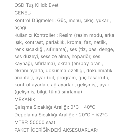
OSD Tuş Kilidi: Evet
GENEL:
Kontrol Düğmeleri: Güç, menü, çıkış, yukarı,
aşağı
Kullanıcı Kontrolleri: Resim (resim modu, arka
ışık, kontrast, parlaklık, kroma, faz, netlik,
renk sıcaklığı, sıfırlama), ses (tiz, bas, denge,
ses düzeyi, sessize alma, hoparlör, ses
kaynağı, sıfırlama), ekran (en/boy oranı,
ekranı ayarla, dokunma özelliği, dokunmatik
anahtar), ayar (dil, program, güç tasarrufu,
kontrol ayarları, ağ ayarları, gelişmiş), ayar
(gelişmiş, bilgi, tümü sıfırlama)
MEKANİK:
Çalışma Sıcaklığı Aralığı: 0°C - 40°C
Depolama Sıcaklığı Aralığı: - 20°C - %2°C
MTBF: 50000 saat
PAKET İÇERİĞİNDEKİ AKSESUARLAR: