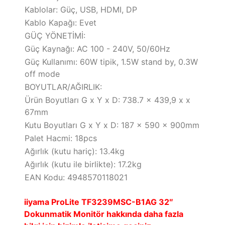
Kablolar: Güç, USB, HDMI, DP
Kablo Kapağı: Evet
GÜÇ YÖNETİMİ:
Güç Kaynağı: AC 100 - 240V, 50/60Hz
Güç Kullanımı: 60W tipik, 1.5W stand by, 0.3W
off mode
BOYUTLAR/AĞIRLIK:
Ürün Boyutları G x Y x D: 738.7 x 439,9 x x
67mm
Kutu Boyutları G x Y x D: 187 x 590 x 900mm
Palet Hacmi: 18pcs
Ağırlık (kutu hariç): 13.4kg
Ağırlık (kutu ile birlikte): 17.2kg
EAN Kodu: 4948570118021
iiyama ProLite TF3239MSC-B1AG 32″
Dokunmatik Monitör hakkında daha fazla