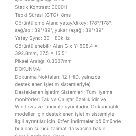
Statik Kontrast: 3000:1
Tepki Süresi (GTG): 8ms
Görüntüleme Alanı: yatay/dikey: 178°/178°,
sağ/sol: 89°/89°, yukarı/aşağı: 89°/89°
Yatay Sync: 30 - 83kHz
Görüntülenebilir Alan G x Y: 698.4 x
392.8mm, 27.5 x 15.5"
Piksel Aralığı: 0.3637mm
DOKUNMA:
Dokunma Noktaları: 12 (HID, yalnızca
desteklenen işletim sistemleriyle)
Desteklenen İşletim Sistemleri: Tüm iiyama
monitörleri Tak ve Çalıştır özelliklidir ve
Windows ve Linux ile uyumludur. Dokunmatik
modeller için desteklenen işletim sistemiyle
ilgili ayrıntılar için lütfen indirmeler bölümünde
bulunan sürücü talimat dosyasına bakın.