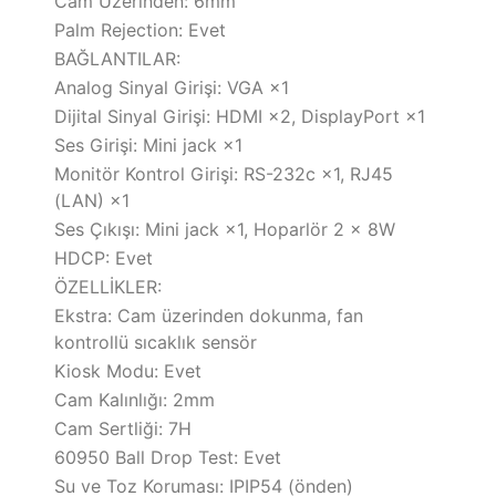
Cam Üzerinden: 6mm
Palm Rejection: Evet
BAĞLANTILAR:
Analog Sinyal Girişi: VGA ×1
Dijital Sinyal Girişi: HDMI ×2, DisplayPort ×1
Ses Girişi: Mini jack ×1
Monitör Kontrol Girişi: RS-232c ×1, RJ45
(LAN) ×1
Ses Çıkışı: Mini jack ×1, Hoparlör 2 x 8W
HDCP: Evet
ÖZELLİKLER:
Ekstra: Cam üzerinden dokunma, fan
kontrollü sıcaklık sensör
Kiosk Modu: Evet
Cam Kalınlığı: 2mm
Cam Sertliği: 7H
60950 Ball Drop Test: Evet
Su ve Toz Koruması: IPIP54 (önden)