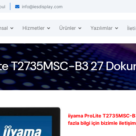
bul
info@iesdisplay.com
msal
Hizmetler
Ürünler
Yazılımlar
İlet
ite T2735MSC-B3 27 Doku
iiyama ProLite T2735MSC-B
fazla bilgi için bizimle iletişi