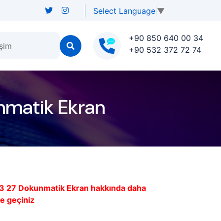
Select Language
▼
+90 850 640 00 34
işim
+90 532 372 72 74
nmatik Ekran
3 27 Dokunmatik Ekran hakkında daha
me geçiniz