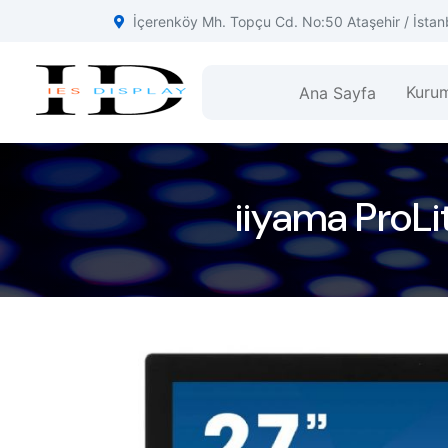
İçerenköy Mh. Topçu Cd. No:50 Ataşehir / İstan
Kuru
Ana Sayfa
iiyama ProL