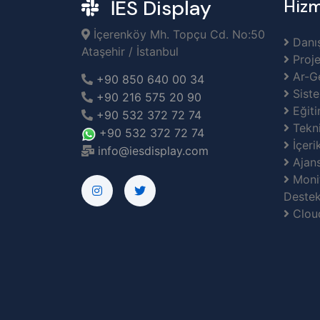
İES Display
Hizm
İçerenköy Mh. Topçu Cd. No:50
Danış
Ataşehir / İstanbul
Proje
Ar-G
+90 850 640 00 34
Siste
+90 216 575 20 90
Eğiti
+90 532 372 72 74
Tekni
+90 532 372 72 74
İçeri
info@iesdisplay.com
Ajans
Monit
Destek
Clou