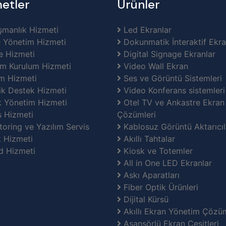
etler
Ürünler
manlık Hizmeti
Led Ekranlar
 Yönetim Hizmeti
Dokunmatik İnteraktif Ekra
e Hizmeti
Digital Signage Ekranlar
m Kurulum Hizmeti
Video Wall Ekran
m Hizmeti
Ses ve Görüntü Sistemleri
k Destek Hizmeti
Video Konferans sistemleri
k Yönetim Hizmeti
Otel TV ve Ankastre Ekran
 Hizmeti
Çözümleri
oring ve Yazılım Servis
Kablosuz Görüntü Aktarıcıl
 Hizmeti
Akıllı Tahtalar
d Hizmeti
Kiosk ve Totemler
All in One LED Ekranlar
Askı Aparatları
Fiber Optik Ürünleri
Dijital Kürsü
Akıllı Ekran Yönetim Çözüm
Asansörlü Ekran Çeşitleri