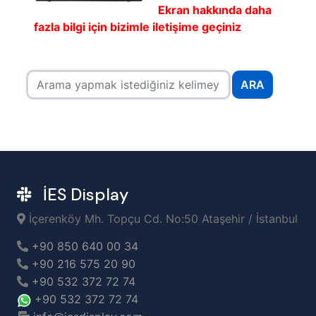
Ekran hakkında daha
fazla bilgi için bizimle iletişime geçiniz
ARA
İES Display
İçerenköy Mh. Topçu Cd. No:50 Ataşehir / İstanbul
+90 850 640 00 34
+90 216 575 20 90
+90 532 372 72 74
+90 532 372 72 74