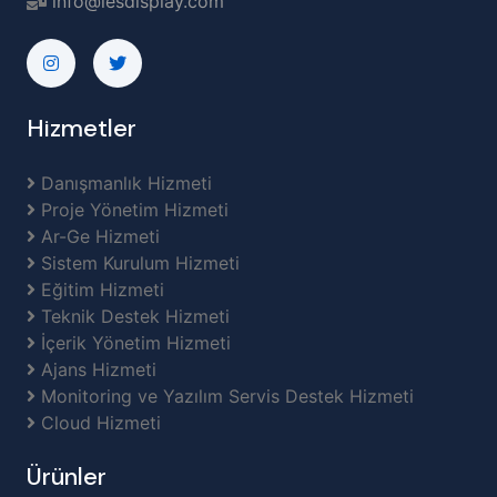
info@iesdisplay.com
Hizmetler
Danışmanlık Hizmeti
Proje Yönetim Hizmeti
Ar-Ge Hizmeti
Sistem Kurulum Hizmeti
Eğitim Hizmeti
Teknik Destek Hizmeti
İçerik Yönetim Hizmeti
Ajans Hizmeti
Monitoring ve Yazılım Servis Destek Hizmeti
Cloud Hizmeti
Ürünler