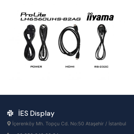
İES Display
İçerenköy Mh. Topçu Cd. No:50 Ataşehir / İstanbul