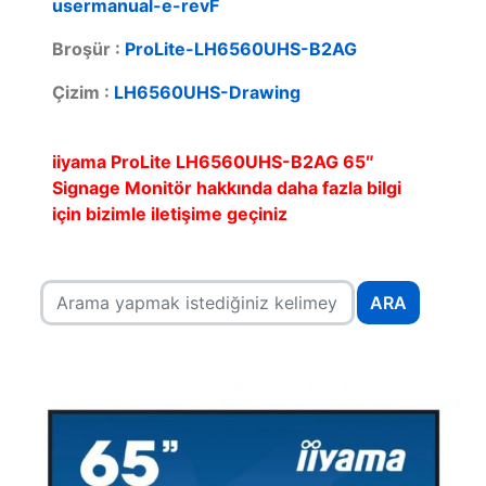
usermanual-e-revF
Broşür :
ProLite-LH6560UHS-B2AG
Çizim :
LH6560UHS-Drawing
iiyama ProLite LH6560UHS-B2AG 65″
Signage Monitör hakkında daha fazla bilgi
için bizimle iletişime geçiniz
ARA