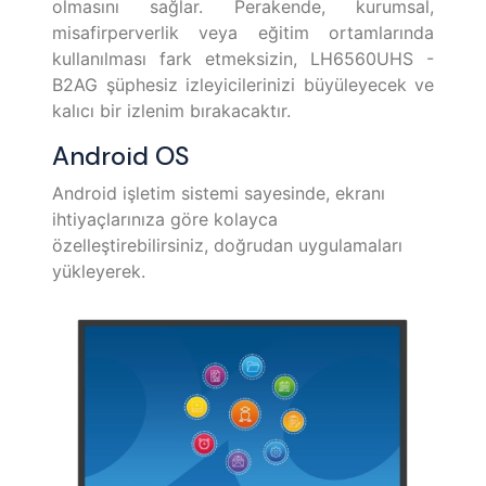
olmasını sağlar. Perakende, kurumsal,
misafirperverlik veya eğitim ortamlarında
kullanılması fark etmeksizin, LH6560UHS -
B2AG şüphesiz izleyicilerinizi büyüleyecek ve
kalıcı bir izlenim bırakacaktır.
Android OS
Android işletim sistemi sayesinde, ekranı
ihtiyaçlarınıza göre kolayca
özelleştirebilirsiniz, doğrudan uygulamaları
yükleyerek.