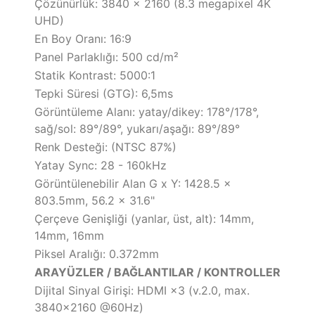
Çözünürlük: 3840 x 2160 (8.3 megapixel 4K
UHD)
En Boy Oranı: 16:9
Panel Parlaklığı: 500 cd/m²
Statik Kontrast: 5000:1
Tepki Süresi (GTG): 6,5ms
Görüntüleme Alanı: yatay/dikey: 178°/178°,
sağ/sol: 89°/89°, yukarı/aşağı: 89°/89°
Renk Desteği: (NTSC 87%)
Yatay Sync: 28 - 160kHz
Görüntülenebilir Alan G x Y: 1428.5 x
803.5mm, 56.2 x 31.6"
Çerçeve Genişliği (yanlar, üst, alt): 14mm,
14mm, 16mm
Piksel Aralığı: 0.372mm
ARAYÜZLER / BAĞLANTILAR / KONTROLLER
Dijital Sinyal Girişi: HDMI ×3 (v.2.0, max.
3840×2160 @60Hz)