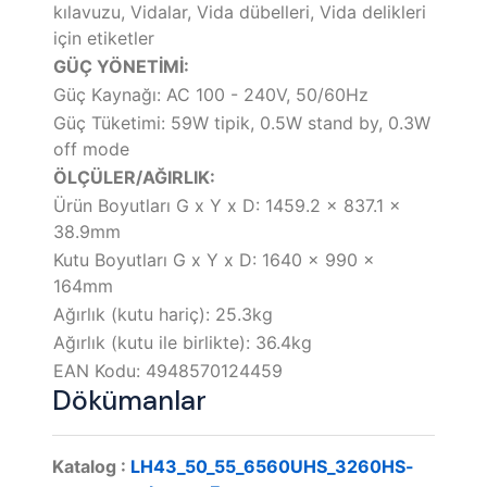
kılavuzu, Vidalar, Vida dübelleri, Vida delikleri
için etiketler
GÜÇ YÖNETİMİ:
Güç Kaynağı: AC 100 - 240V, 50/60Hz
Güç Tüketimi: 59W tipik, 0.5W stand by, 0.3W
off mode
ÖLÇÜLER/AĞIRLIK:
Ürün Boyutları G x Y x D: 1459.2 x 837.1 x
38.9mm
Kutu Boyutları G x Y x D: 1640 x 990 x
164mm
Ağırlık (kutu hariç): 25.3kg
Ağırlık (kutu ile birlikte): 36.4kg
EAN Kodu: 4948570124459
Dökümanlar
Katalog :
LH43_50_55_6560UHS_3260HS-