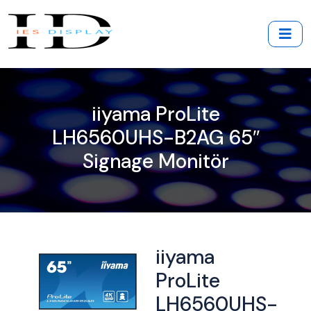
iiyama ProLite
LH6560UHS-B2AG 65″
Signage Monitör
iiyama
ProLite
LH6560UHS-