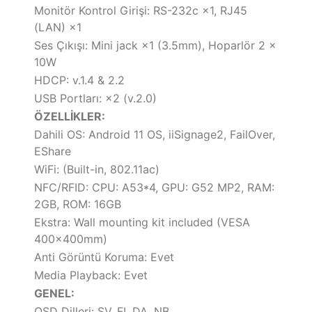
Monitör Kontrol Girişi: RS-232c ×1, RJ45
(LAN) ×1
Ses Çıkışı: Mini jack ×1 (3.5mm), Hoparlör 2 x
10W
HDCP: v.1.4 & 2.2
USB Portları: ×2 (v.2.0)
ÖZELLİKLER:
Dahili OS: Android 11 OS, iiSignage2, FailOver,
EShare
WiFi: (Built-in, 802.11ac)
NFC/RFID: CPU: A53*4, GPU: G52 MP2, RAM:
2GB, ROM: 16GB
Ekstra: Wall mounting kit included (VESA
400x400mm)
Anti Görüntü Koruma: Evet
Media Playback: Evet
GENEL:
OSD Dilleri: SV, FI, DA, NB