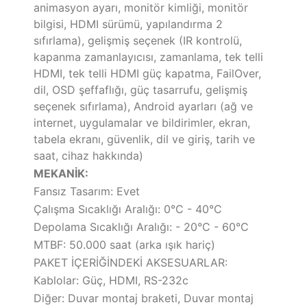
animasyon ayarı, monitör kimliği, monitör
bilgisi, HDMI sürümü, yapılandırma 2
sıfırlama), gelişmiş seçenek (IR kontrolü,
kapanma zamanlayıcısı, zamanlama, tek telli
HDMI, tek telli HDMI güç kapatma, FailOver,
dil, OSD şeffaflığı, güç tasarrufu, gelişmiş
seçenek sıfırlama), Android ayarları (ağ ve
internet, uygulamalar ve bildirimler, ekran,
tabela ekranı, güvenlik, dil ve giriş, tarih ve
saat, cihaz hakkında)
MEKANİK:
Fansız Tasarım: Evet
Çalışma Sıcaklığı Aralığı: 0°C - 40°C
Depolama Sıcaklığı Aralığı: - 20°C - 60°C
MTBF: 50.000 saat (arka ışık hariç)
PAKET İÇERİĞİNDEKİ AKSESUARLAR:
Kablolar: Güç, HDMI, RS-232c
Diğer: Duvar montaj braketi, Duvar montaj