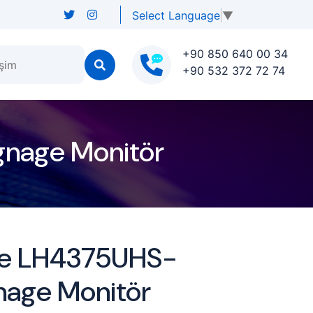
Select Language
▼
+90 850 640 00 34
işim
+90 532 372 72 74
gnage Monitör
ite LH4375UHS-
nage Monitör