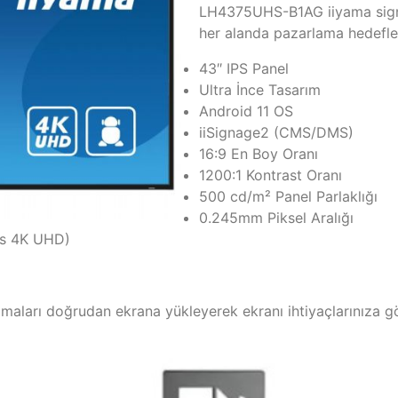
LH4375UHS-B1AG iiyama signage
her alanda pazarlama hedefler
43″ IPS Panel
Ultra İnce Tasarım
Android 11 OS
iiSignage2 (CMS/DMS)
16:9 En Boy Oranı
1200:1 Kontrast Oranı
500 cd/m² Panel Parlaklığı
0.245mm Piksel Aralığı
ls 4K UHD)
maları doğrudan ekrana yükleyerek ekranı ihtiyaçlarınıza gör