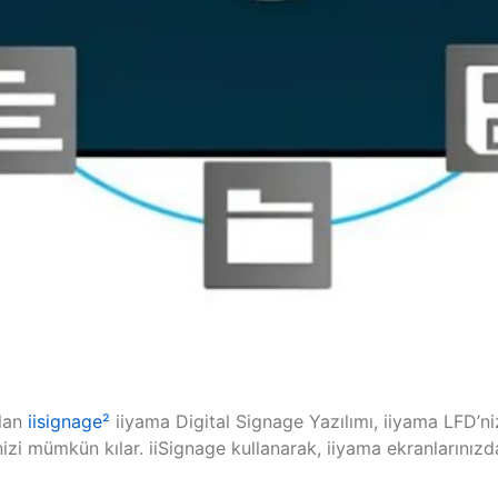
olan
iisignage²
iiyama Digital Signage Yazılımı, iiyama LFD’niz
i mümkün kılar. iiSignage kullanarak, iiyama ekranlarınızda k