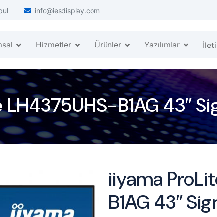
bul
info@iesdisplay.com
msal
Hizmetler
Ürünler
Yazılımlar
İlet
te LH4375UHS-B1AG 43″ Si
iiyama ProL
B1AG 43″ Sig