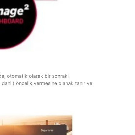
nda, otomatik olarak bir sonraki
el dahil) öncelik vermesine olanak tanır ve