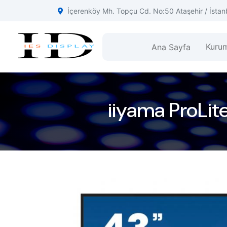
İçerenköy Mh. Topçu Cd. No:50 Ataşehir / İstan
Kuru
Ana Sayfa
iiyama ProLi