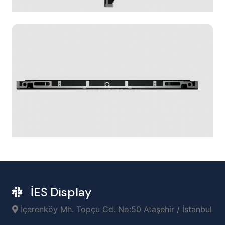
İES Display
İçerenköy Mh. Topçu Cd. No:50 Ataşehir / İstanbul