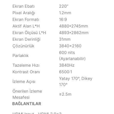
Ekran Ebatı
220″
Pixel Aralığı
1.2mm
Ekran Formatı
16:9
Aktif Alan L*H
4880*2745mm
Ekran Ölçüsü L*H
4893*2862mm
Ekran Derinliği
31mm
Çözünürlük
3840×2160
600 nits
Parlaklık
(Ayarlanabilir)
Tazeleme Hızı
3840Hz
Kontrast Oranı
6500:1
Yatay 170°, Dikey
İzleme Açısı
170°
Önerilen İzleme
≥2.5m
Mesafesi
BAĞLANTILAR
HDMI Input
HDMI 2.0×3