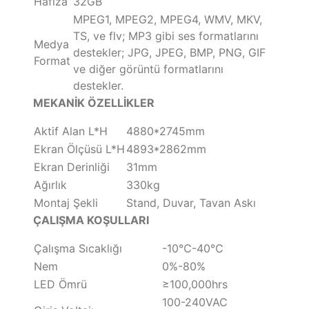
Hafıza
32GB
MPEG1, MPEG2, MPEG4, WMV, MKV,
TS, ve flv; MP3 gibi ses formatlarını
Medya
destekler; JPG, JPEG, BMP, PNG, GIF
Format
ve diğer görüntü formatlarını
destekler.
MEKANİK ÖZELLİKLER
Aktif Alan L*H
4880*2745mm
Ekran Ölçüsü L*H
4893*2862mm
Ekran Derinliği
31mm
Ağırlık
330kg
Montaj Şekli
Stand, Duvar, Tavan Askı
ÇALIŞMA KOŞULLARI
Çalışma Sıcaklığı
-10℃-40℃
Nem
0%-80%
LED Ömrü
≥100,000hrs
100-240VAC