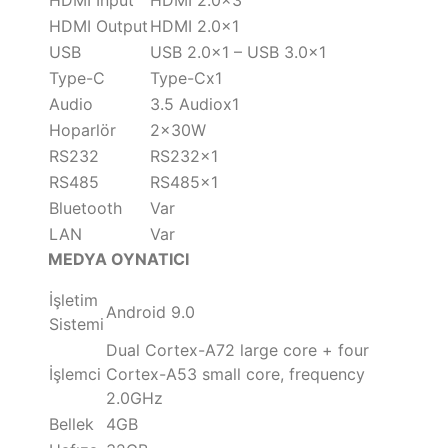
HDMI Output
HDMI 2.0×1
USB
USB 2.0×1 – USB 3.0×1
Type-C
Type-Cx1
Audio
3.5 Audiox1
Hoparlör
2x30W
RS232
RS232x1
RS485
RS485x1
Bluetooth
Var
LAN
Var
MEDYA OYNATICI
İşletim
Android 9.0
Sistemi
Dual Cortex-A72 large core + four
İşlemci
Cortex-A53 small core, frequency
2.0GHz
Bellek
4GB