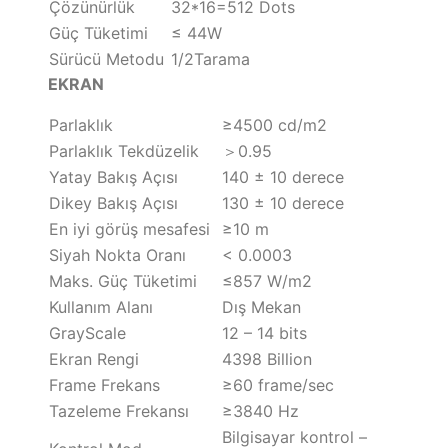
Çözünürlük
32*16=512 Dots
Güç Tüketimi
≤ 44W
Sürücü Metodu
1/2Tarama
EKRAN
Parlaklık
≥4500 cd/m2
Parlaklık Tekdüzelik
＞0.95
Yatay Bakış Açısı
140 ± 10 derece
Dikey Bakış Açısı
130 ± 10 derece
En iyi görüş mesafesi
≥10 m
Siyah Nokta Oranı
< 0.0003
Maks. Güç Tüketimi
≤857 W/m2
Kullanım Alanı
Dış Mekan
GrayScale
12 – 14 bits
Ekran Rengi
4398 Billion
Frame Frekans
≥60 frame/sec
Tazeleme Frekansı
≥3840 Hz
Bilgisayar kontrol –