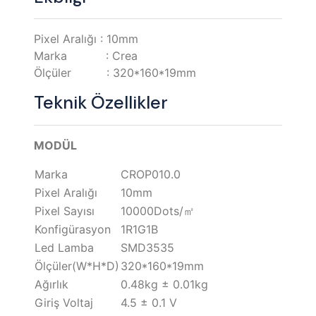
Pixel Aralığı : 10mm
Marka : Crea
Ölçüler : 320*160*19mm
Teknik Özellikler
MODÜL
Marka
CROP010.0
Pixel Aralığı
10mm
Pixel Sayısı
10000Dots/㎡
Konfigürasyon
1R1G1B
Led Lamba
SMD3535
Ölçüler(W*H*D)
320*160*19mm
Ağırlık
0.48kg ± 0.01kg
Giriş Voltaj
4.5 ± 0.1 V