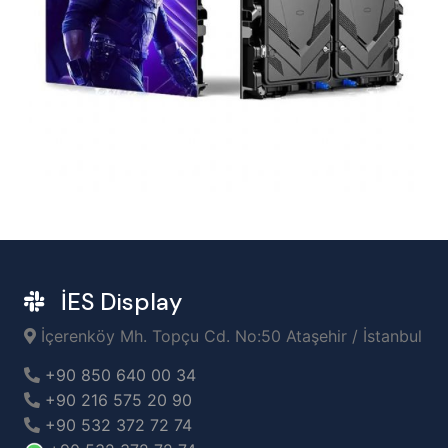
İES Display
İçerenköy Mh. Topçu Cd. No:50 Ataşehir / İstanbul
+90 850 640 00 34
+90 216 575 20 90
+90 532 372 72 74