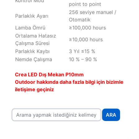
Kontrol Mod
point to point
256 seviye manuel /
Parlaklık Ayarı
Otomatik
Lamba Ömrü
≥100,000 hours
Ortalama Hatasız
≥10,000 hours
Çalışma Süresi
Parlaklık Kaybı
3 Yıl ≤15 %
Nemde Çalışma
10 % – 90 %
Crea LED Dış Mekan P10mm
Outdoor hakkında daha fazla bilgi için bizimle
iletişime geçiniz
ARA